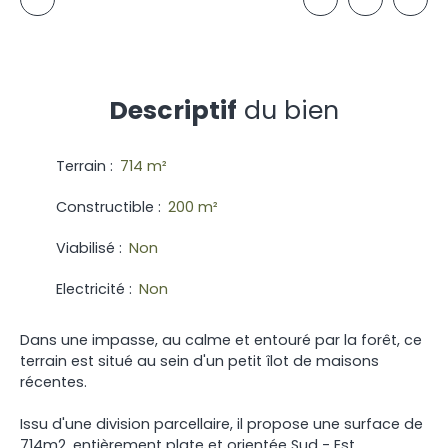
Descriptif
du bien
Terrain
:
714
m²
Constructible
:
200
m²
Viabilisé
:
Non
Electricité
:
Non
Dans une impasse, au calme et entouré par la forêt, ce
terrain est situé au sein d'un petit îlot de maisons
récentes.
Issu d'une division parcellaire, il propose une surface de
714m2, entièrement plate et orientée Sud - Est.