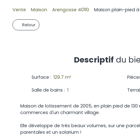
Vente
Maison
Arengosse 40110
Maison plain-pied à
Retour
Descriptif
du bi
Surface
:
129.7
m²
Pièce
Salle de bains
:
1
Terra
Maison de lotissement de 2005, en plain pied de 130 
commerces d'un charmant village.
Elle développe de trés beaux volumes, sur une parcell
parentales et un solarium !