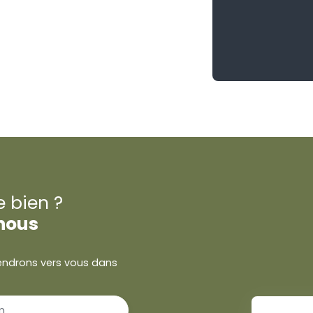
e bien ?
nous
viendrons vers vous dans
m