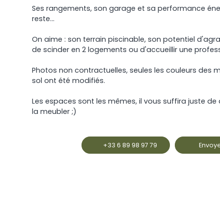
Ses rangements, son garage et sa performance éne
reste...
On aime : son terrain piscinable, son potentiel d'agra
de scinder en 2 logements ou d'accueillir une professi
Photos non contractuelles, seules les couleurs des 
sol ont été modifiés.
Les espaces sont les mêmes, il vous suffira juste de
la meubler ;)
+33 6 89 98 97 79
Envoye