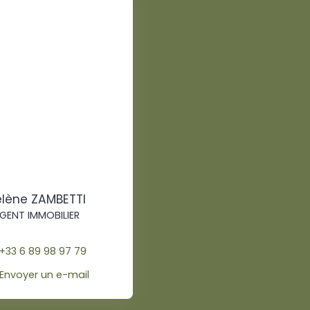
lène ZAMBETTI
GENT IMMOBILIER
+33 6 89 98 97 79
Envoyer un e-mail