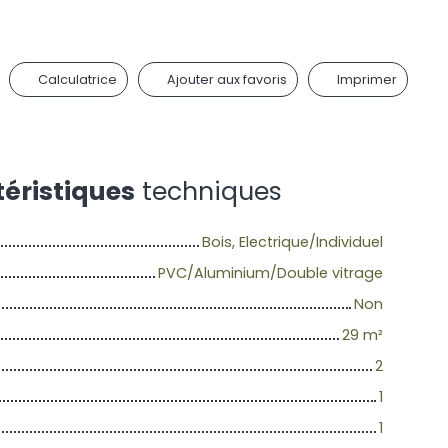
Calculatrice
Ajouter aux favoris
Imprimer
éristiques
techniques
Bois, Electrique/Individuel
PVC/Aluminium/Double vitrage
Non
29
m²
2
1
1