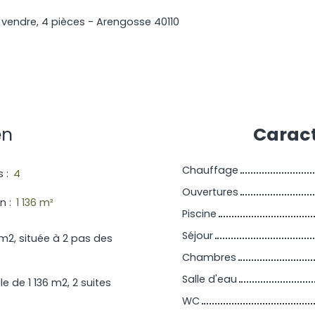
 vendre, 4 pièces - Arengosse 40110
en
Caract
Chauffage
s
:
4
Ouvertures
in
:
1 136
m²
Piscine
Séjour
m2, située à 2 pas des
Chambres
Salle d'eau
e de 1 136 m2, 2 suites
WC