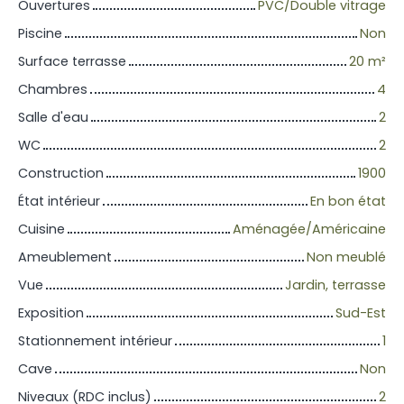
Ouvertures
PVC/Double vitrage
Piscine
Non
Surface terrasse
20
m²
Chambres
4
Salle d'eau
2
WC
2
Construction
1900
État intérieur
En bon état
Cuisine
Aménagée/Américaine
Ameublement
Non meublé
Vue
Jardin, terrasse
Exposition
Sud-Est
Stationnement intérieur
1
Cave
Non
Niveaux (RDC inclus)
2