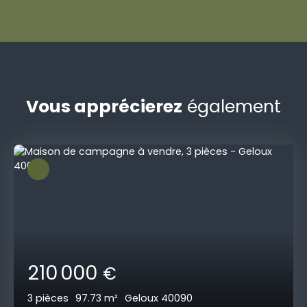
Vous apprécierez
également
210 000
€
3
pièces
97.73
m²
Geloux 40090