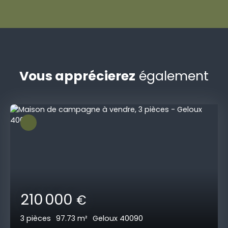
Vous apprécierez
également
210 000
€
3
pièces
97.73
m²
Geloux 40090